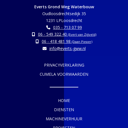
Everts Grond Weg Waterbouw
Oudloosdrechtsedijk 35
1231 LPLoosdrecht
035 - 713 07 99
06 - 549 322 40
(Evert van Zijtveld)
06 - 418 481 98
(Daan Pieper)
info@everts-gww.nl
PRIVACYVERKLARING
CUMELA VOORWAARDEN
HOME
DIENSTEN
MACHINEVERHUUR
PROJECTEN