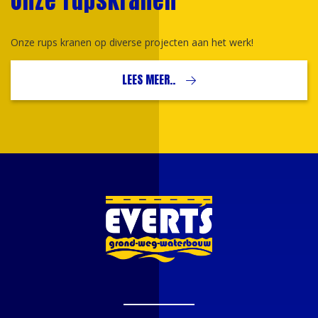
Onze rupskranen
Onze rups kranen op diverse projecten aan het werk!
LEES MEER..