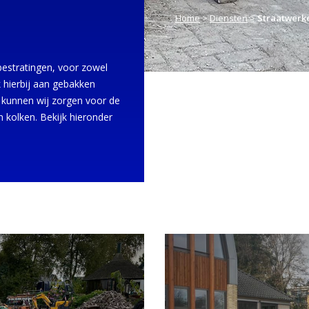
Home
>
Diensten
>
Straatwerk
 bestratingen, voor zowel
k hierbij aan gebakken
k kunnen wij zorgen voor de
n kolken. Bekijk hieronder