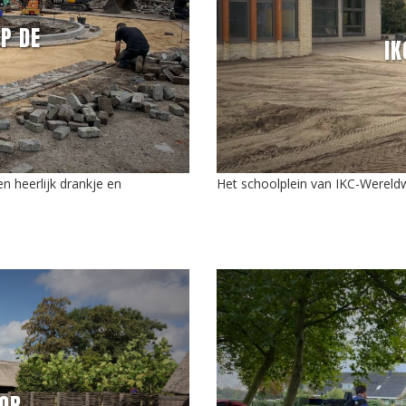
P DE
I
 heerlijk drankje en
Het schoolplein van IKC-Wereld