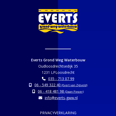
Everts Grond Weg Waterbouw
Oudloosdrechtsedijk 35
1231 LPLoosdrecht
035 - 713 07 99
06 - 549 322 40
(Evert van Zijtveld)
06 - 418 481 98
(Daan Pieper)
info@everts-gww.nl
PRIVACYVERKLARING