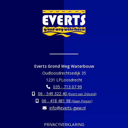
Everts Grond Weg Waterbouw
Oudloosdrechtsedijk 35
1231 LPLoosdrecht
035 - 713 07 99
06 - 549 322 40
(Evert van Zijtveld)
06 - 418 481 98
(Daan Pieper)
info@everts-gww.nl
PRIVACYVERKLARING