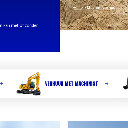
Home
>
Machineverhuur
ren kan met of zonder
VERHUUR MET MACHINIST