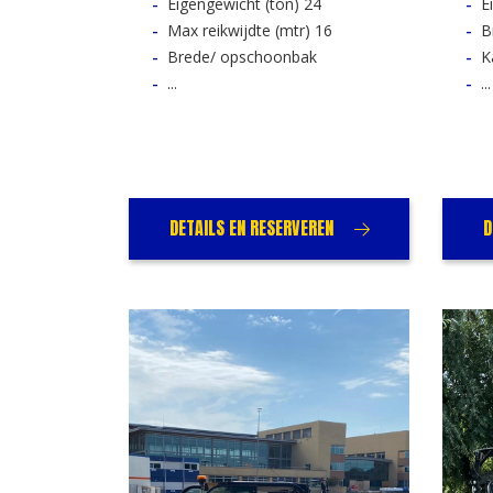
Eigengewicht (ton) 24
E
Max reikwijdte (mtr) 16
B
Brede/ opschoonbak
K
...
...
DETAILS EN RESERVEREN
D