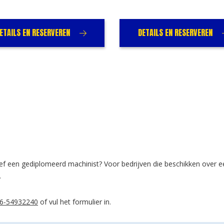
ETAILS EN RESERVEREN
DETAILS EN RESERVEREN
sief een gediplomeerd machinist? Voor bedrijven die beschikken over 
.
6-54932240
of vul het formulier in.