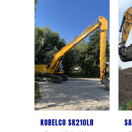
KOBELCO SK210LR
SA