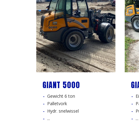
GIANT 5000
GI
Gewicht 6 ton
E
Palletvork
P
Hydr. snelwissel
P
...
...