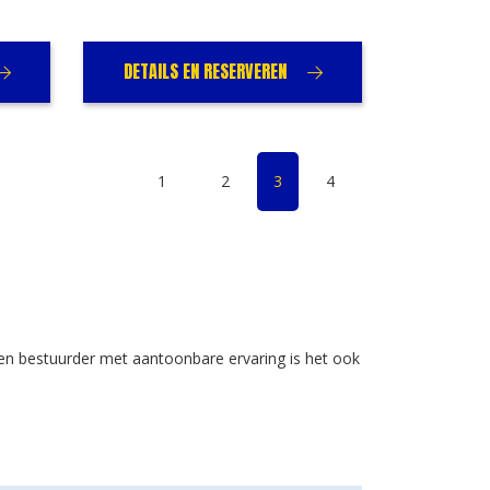
DETAILS EN RESERVEREN
1
2
3
4
een bestuurder met aantoonbare ervaring is het ook