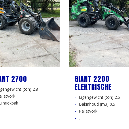
ANT 2700
GIANT 2200
ELEKTRISCHE
igengewicht (ton) 2.8
alletvork
Eigengewicht (ton) 2.5
uinriekbak
Bakinhoud (m3) 0.5
Palletvork
...